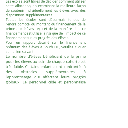
Les écoles sont libres de décider comment utiliser
cette allocation, en examinant la meilleure façon
de soutenir individuellement les élèves avec des
dispositions supplémentaires.
Toutes les écoles sont désormais tenues de
rendre compte du montant du financement de la
prime aux élèves reçu et de la manière dont ce
financement est utilisé, ainsi que de l'impact de ce
financement sur les progrès des élèves.
Pour un rapport détaillé sur le financement
préimum des élèves à South Hill, veuillez cliquer
sur le lien suivant:
Le nombre d'élèves bénéficiant de la prime
pour les élèves au sein de chaque cohorte est
très faible. Certains enfants sont confrontés à
des obstacles supplémentaires à
l'apprentissage qui affectent leurs progrès
globaux. Le personnel cible et personnalise
avec précision le soutien fourni et affine
constamment les interventions. Chaque enfant
et chaque famille remplit un questionnaire
pour s'assurer que le soutien fourni est ciblé
sur leurs besoins spécifiques.
Pour plus d'informations sur la prime élève,
veuillez visiter:
https://www.gov.uk/pupil-premium-