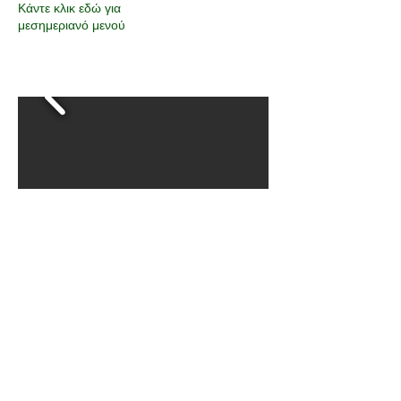
Κάντε κλικ εδώ για
μεσημεριανό μενού
Κάντε κλικ σε αυτά τα λογότυπα για να μεταβείτε
απευθείας στους ιστότοπούς τους