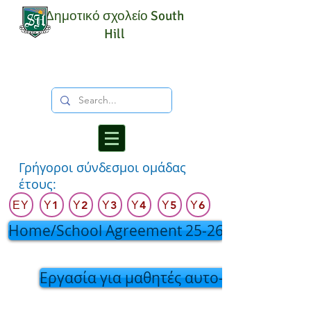
Δημοτικό σχολείο South
Hill
Γρήγοροι σύνδεσμοι ομάδας
έτους:
ΕΥ
Υ1
Υ2
Υ3
Υ4
Υ5
Υ6
Home/School Agreement 25-26
Εργασία για μαθητές αυτο-απομόνωση