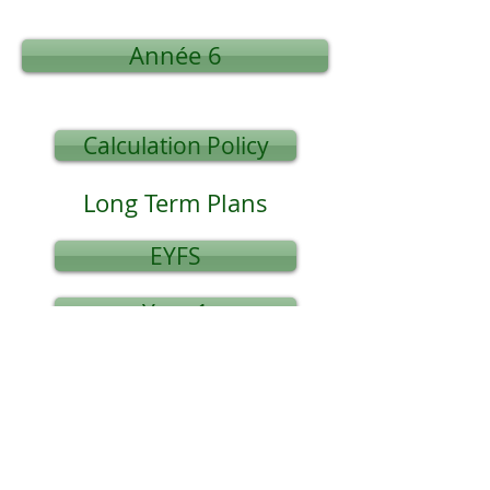
Année 6
Calculation Policy
Long Term Plans
EYFS
Year 1
Year 4
Year 2
Year 5