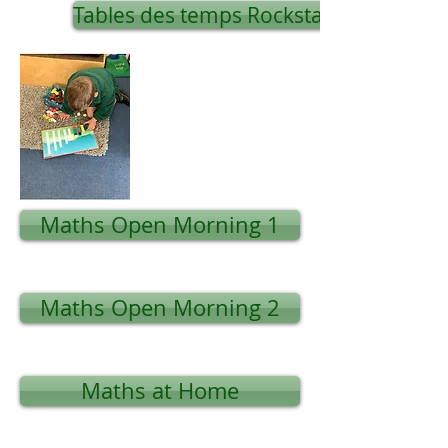
Tables des temps Rockstars
Maths Open Morning 1
Maths Open Morning 2
Maths at Home