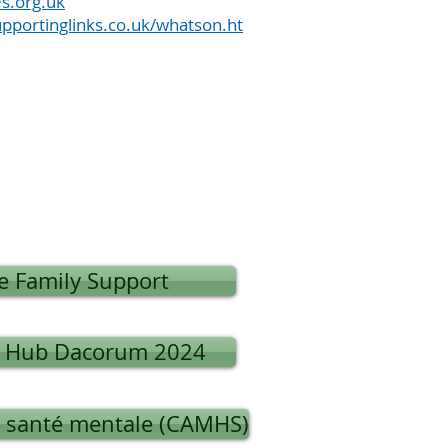
s.org.uk
pportinglinks.co.uk/whatson.ht
e Family Support
y Hub Dacorum 2024
n santé mentale (CAMHS)