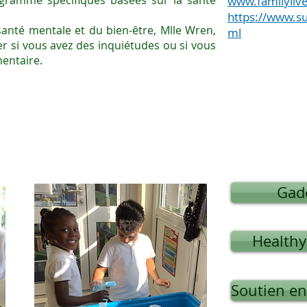
ogramme spécifiques basées sur la santé
www.familylive
https://www.su
santé mentale et du bien-être, Mlle Wren,
ml
der si vous avez des inquiétudes ou si vous
entaire.
Gad
Health
Soutien e