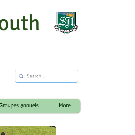
South
Groupes annuels
More