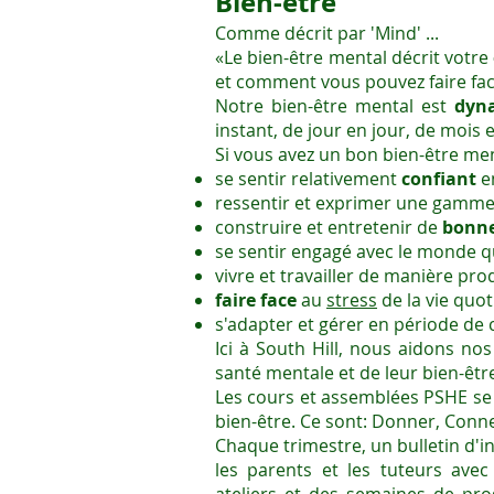
Bien-être
Comme décrit par 'Mind' ...
«Le bien-être mental décrit votre
et comment vous pouvez faire face 
Notre bien-être mental est
dyn
instant, de jour en jour, de mois
Si vous avez un bon bien-être men
se sentir relativement
confiant
en
ressentir et exprimer une gamm
construire et entretenir de
bonne
se sentir engagé avec le monde q
vivre et travailler de manière pro
faire face
au
stress
de la vie quo
s'adapter et gérer en période de 
Ici à South Hill, nous aidons no
santé mentale et de leur bien-êtr
Les cours et assemblées PSHE se 
bien-être. Ce sont: Donner, Conne
Chaque trimestre, un bulletin d'i
les parents et les tuteurs avec