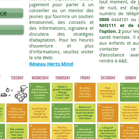
tout moment, de 
jugement pour parler à un
de nuit, est d'ap
conseiller ou un mentor des
nce
numéro de téléph
jeunes qui fournira un soutien
0800
6444101 ou d
émotionnel, des conseils et
NHS111 et de sé
des informations, signalera et
l'option. 2
pour les
discutera des stratégies
santé mentale. Il e
d'adaptation.
Pour les heures
aux enfants et au
d'ouverture et plus
contacter c
d'informations, veuillez visiter
d'assistance a
le site Web:
rendre à A&E.
Réseau Herts Mind