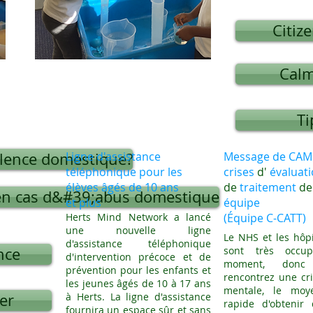
Citiz
Cal
Ti
olence domestique?
Ligne d'assistance
Message de CA
téléphonique pour les
crises
d'
évaluati
élèves âgés de 10 ans
de
traitement
de 
en cas d&#39;abus domestique
et plus
équipe
Herts Mind Network a lancé
(Équipe C-CATT)
une nouvelle ligne
Le NHS et les hôp
d'assistance téléphonique
nce
sont très occu
d'intervention précoce et de
moment, donc
prévention pour les enfants et
rencontrez une cr
les jeunes âgés de 10 à 17 ans
mentale, le moy
er
à Herts. La ligne d'assistance
rapide d'obtenir 
fournira un espace sûr et sans