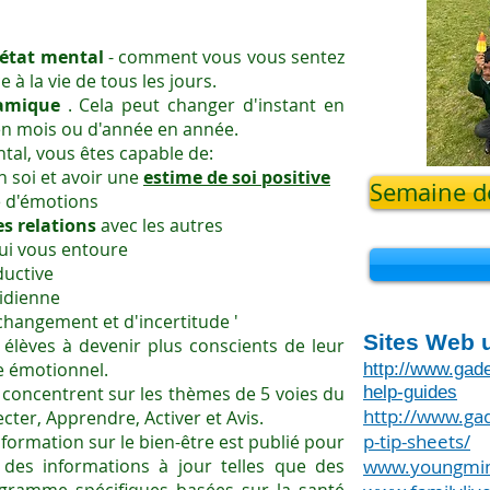
état mental
- comment vous vous sentez
à la vie de tous les jours.
amique
. Cela peut changer d'instant en
 en mois ou d'année en année.
tal, vous êtes capable de:
 soi et avoir une
estime de soi positive
Semaine de
e d'émotions
s relations
avec les autres
ui vous entoure
ductive
tidienne
changement et d'incertitude '
Sites Web u
s élèves à devenir plus conscients de leur
e émotionnel.
http://www.gade
concentrent sur les thèmes de 5 voies du
help-guides
http://www.ga
cter, Apprendre, Activer et Avis.
p-tip-sheets/
nformation sur le bien-être est publié pour
 des informations à jour telles que des
www.youngmin