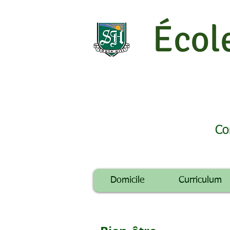
Écol
Co
Domicile
Curriculum