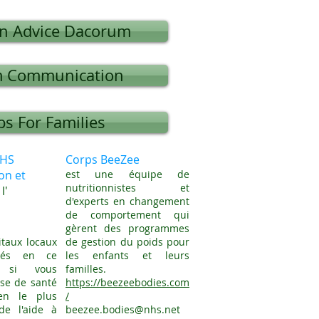
en Advice Dacorum
m Communication
ps For Families
MHS
Corps BeeZee
on et
est une équipe de
nutritionnistes et
l'
d'experts en changement
de comportement qui
gèrent des programmes
itaux locaux
de gestion du poids pour
pés en ce
les enfants et leurs
 si vous
familles.
ise de santé
https://beezeebodies.com
en le plus
/
de l'aide à
beezee.bodies@nhs.net