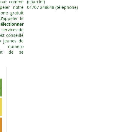
jour comme
(courriel)
peler notre
01707 248648 (téléphone)
one gratuit
'appeler le
lectionner
 services de
st conseillé
x jeunes de
e numéro
vant de se