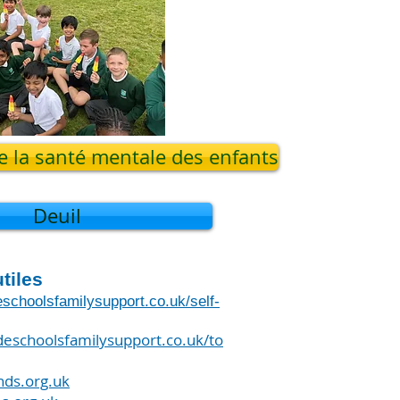
 la santé mentale des enfants
Deuil
tiles
schoolsfamilysupport.co.uk/self-
deschoolsfamilysupport.co.uk/to
ds.org.uk