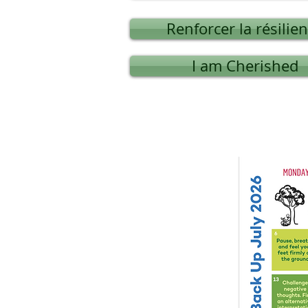
Renforcer la résilie
I am Cherished