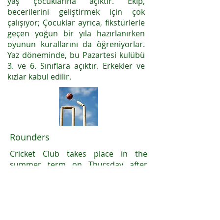
yaş çocuklarına açıktır. Ekip,
becerilerini geliştirmek için çok
çalışıyor; Çocuklar ayrıca, fikstürlerle
geçen yoğun bir yıla hazırlanırken
oyunun kurallarını da öğreniyorlar.
Yaz döneminde, bu Pazartesi kulübü
3. ve 6. Sınıflara açıktır. Erkekler ve
kızlar kabul edilir.
Rounders
Cricket Club takes place in the
summer term on Thursday after
school and is open to children in
KS2.
Rounders
Rounders Club, okuldan sonra Cuma