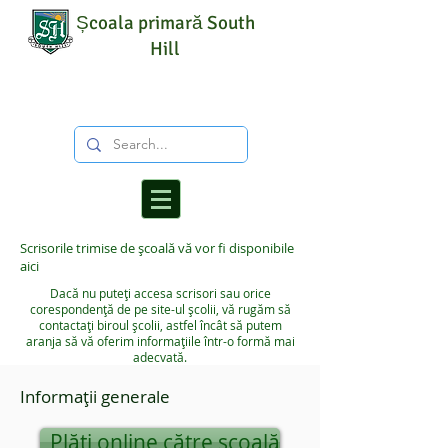
Școala primară South
Hill
Scrisorile trimise de școală vă vor fi disponibile
aici
Dacă nu puteți accesa scrisori sau orice
corespondență de pe site-ul școlii, vă rugăm să
contactați biroul școlii, astfel încât să putem
aranja să vă oferim informațiile într-o formă mai
adecvată.
Informații generale
Plăți online către școală