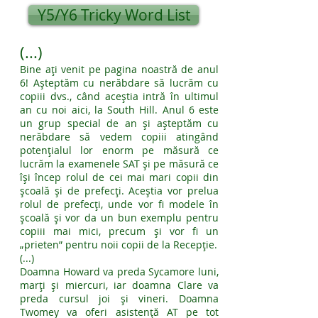
Y5/Y6 Tricky Word List
(...)
Bine ați venit pe pagina noastră de anul
6! Așteptăm cu nerăbdare să lucrăm cu
copiii dvs., când aceștia intră în ultimul
an cu noi aici, la South Hill. Anul 6 este
un grup special de an și așteptăm cu
nerăbdare să vedem copiii atingând
potențialul lor enorm pe măsură ce
lucrăm la examenele SAT și pe măsură ce
își încep rolul de cei mai mari copii din
școală și de prefecți. Aceștia vor prelua
rolul de prefecți, unde vor fi modele în
școală și vor da un bun exemplu pentru
copiii mai mici, precum și vor fi un
„prieten” pentru noii copii de la Recepție.
(...)
Doamna Howard va preda Sycamore luni,
marți și miercuri, iar doamna Clare va
preda cursul joi și vineri. Doamna
Twomey va oferi asistență AT pe tot