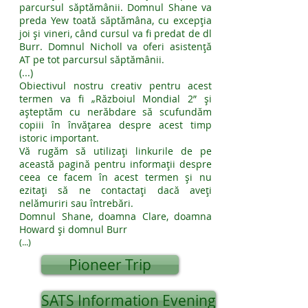
parcursul săptămânii. Domnul Shane va
preda Yew toată săptămâna, cu excepția
joi și vineri, când cursul va fi predat de dl
Burr. Domnul Nicholl va oferi asistență
AT pe tot parcursul săptămânii.
(...)
Obiectivul nostru creativ pentru acest
termen va fi „Războiul Mondial 2” și
așteptăm cu nerăbdare să scufundăm
copiii în învățarea despre acest timp
istoric important.
Vă rugăm să utilizați linkurile de pe
această pagină pentru informații despre
ceea ce facem în acest termen și nu
ezitați să ne contactați dacă aveți
nelămuriri sau întrebări.
Domnul Shane, doamna Clare, doamna
Howard și domnul Burr
(...)
Pioneer Trip
SATS Information Evening