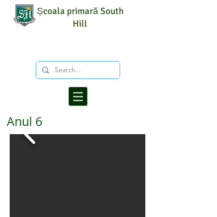
Școala primară South
Hill
Anul 6