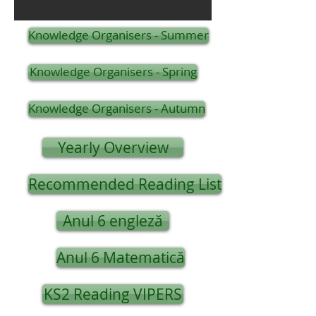
Knowledge Organisers - Summer
Knowledge Organisers - Spring
Knowledge Organisers - Autumn
Yearly Overview
Recommended Reading List
Anul 6 engleză
Anul 6 Matematică
KS2 Reading VIPERS