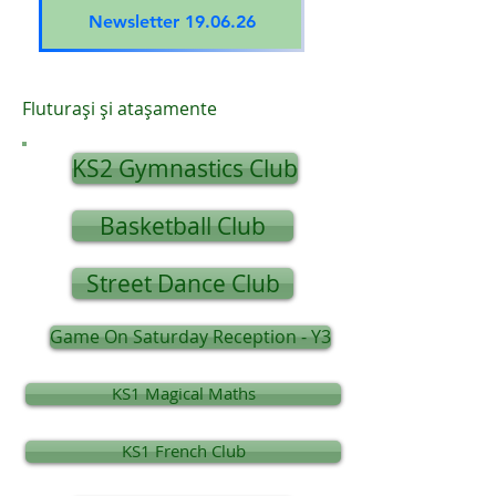
Newsletter 19.06.26
Fluturași și atașamente
KS2 Gymnastics Club
Basketball Club
Street Dance Club
Game On Saturday Reception - Y3
KS1 Magical Maths
KS1 French Club