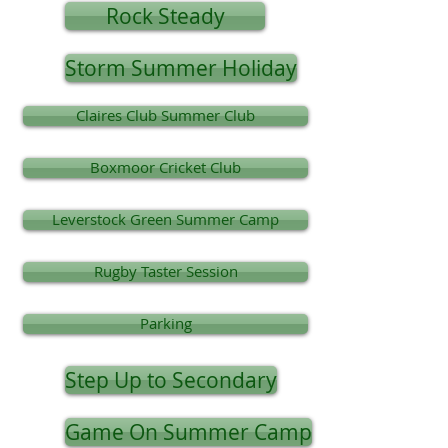
Rock Steady
Storm Summer Holiday
Claires Club Summer Club
Boxmoor Cricket Club
Leverstock Green Summer Camp
Rugby Taster Session
Parking
Step Up to Secondary
Game On Summer Camp