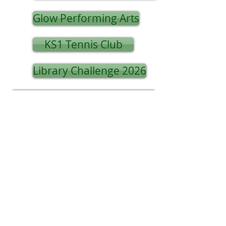
Glow Performing Arts
KS1 Tennis Club
Library Challenge 2026
PB Soccer School
Pupil Premium Flyer
Storm Summer Term
Street Dance Summer Term
Game On Football Yr 1&2