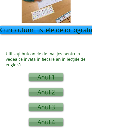
Curriculum Listele de ortografie KS1, LKS2,
Utilizați butoanele de mai jos pentru a
vedea ce învață în fiecare an în lecțiile de
engleză.
Anul 1
Anul 2
Anul 3
Anul 4