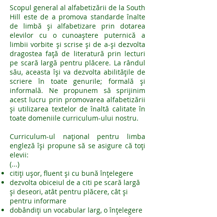
Scopul general al alfabetizării de la South
Hill este de a promova standarde înalte
de limbă și alfabetizare prin dotarea
elevilor cu o cunoaștere puternică a
limbii vorbite și scrise și de a-și dezvolta
dragostea față de literatură prin lecturi
pe scară largă pentru plăcere. La rândul
său, aceasta își va dezvolta abilitățile de
scriere în toate genurile; formală și
informală. Ne propunem să sprijinim
acest lucru prin promovarea alfabetizării
și utilizarea textelor de înaltă calitate în
toate domeniile curriculum-ului nostru.
Curriculum-ul național pentru limba
engleză își propune să se asigure că toți
elevii:
(...)
citiți ușor, fluent și cu bună înțelegere
dezvolta obiceiul de a citi pe scară largă
și deseori, atât pentru plăcere, cât și
pentru informare
dobândiți un vocabular larg, o înțelegere