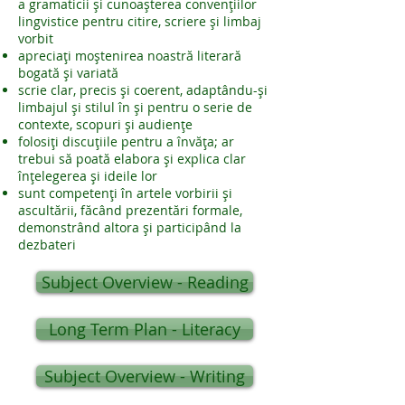
a gramaticii și cunoașterea convențiilor
lingvistice pentru citire, scriere și limbaj
vorbit
apreciați moștenirea noastră literară
bogată și variată
scrie clar, precis și coerent, adaptându-și
limbajul și stilul în și pentru o serie de
contexte, scopuri și audiențe
folosiți discuțiile pentru a învăța; ar
trebui să poată elabora și explica clar
înțelegerea și ideile lor
sunt competenți în artele vorbirii și
ascultării, făcând prezentări formale,
demonstrând altora și participând la
dezbateri
Subject Overview - Reading
Long Term Plan - Literacy
Subject Overview - Writing