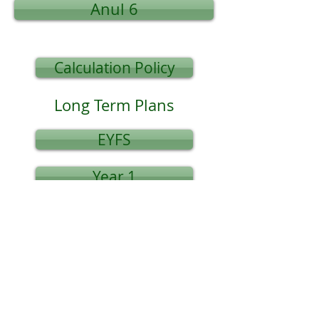
Anul 6
Calculation Policy
Long Term Plans
EYFS
Year 1
Year 4
Year 2
Year 5