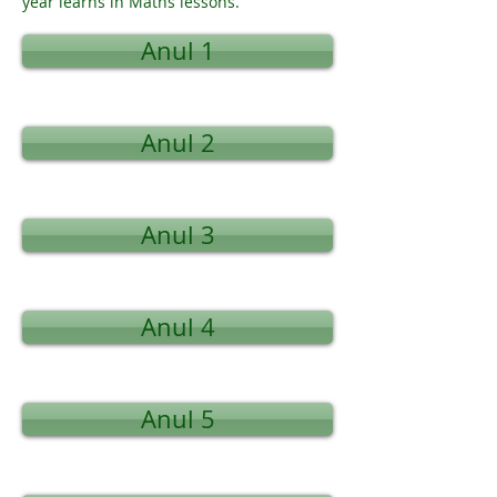
year learns in Maths lessons.
Anul 1
Anul 2
Anul 3
Anul 4
Anul 5