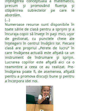
înțelegerea conceptuală a matematicii,
precum și promovând fluența și
stăpânirea subiectelor pe care le
abordăm.
(...)
Numeroase resurse sunt disponibile în
toate sălile de clasă pentru a sprijini și a
încuraja copiii să învețe în pași mici, ușor
de gestionat, cu punctele cheie ale
înțelegerii în centrul învățării lor. Fiecare
clasă are propriul „Perete de lucru” în
care învățarea actuală este afișată ca un
instrument de îndrumare și sprijin.
Lucrarea copiilor este afișată aici ca o
reamintire a ceea ce au realizat. Pre-
învățarea poate fi, de asemenea, afișată
pentru a promova discuții bune și pentru
a încorpora idei noi.