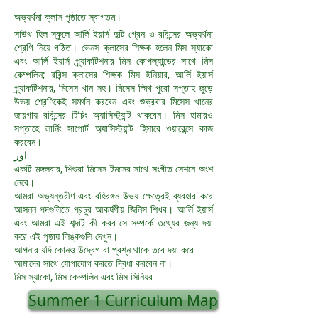
অভ্যর্থনা ক্লাস পৃষ্ঠাতে স্বাগতম।
সাউথ হিল স্কুলে আর্লি ইয়ার্স দুটি গ্রেন ও রবিন্সের অভ্যর্থনা
শ্রেণি নিয়ে গঠিত। ভেনস ক্লাসের শিক্ষক হলেন মিস স্যাকো
এবং আর্লি ইয়ার্স প্র্যাকটিশনার মিস কোপল্যান্ডের সাথে মিস
কেম্পলিন; রবিন্স ক্লাসের শিক্ষক মিস ইনিয়ার, আর্লি ইয়ার্স
প্র্যাকটিশনার, মিসেস খান সহ। মিসেস স্মিথ পুরো সপ্তাহ জুড়ে
উভয় শ্রেণিকেই সমর্থন করবেন এবং শুক্রবার মিসেস খানের
জায়গায় রবিন্সের টিচিং অ্যাসিস্ট্যান্ট থাকবেন। মিস হামারও
সপ্তাহে লার্নিং সাপোর্ট অ্যাসিস্ট্যান্ট হিসাবে ওয়ারেন্সে কাজ
করবেন।
اور
একটি মঙ্গলবার, শিশুরা মিসেস টমসের সাথে সংগীত সেশনে অংশ
নেবে।
আমরা অভ্যন্তরীণ এবং বহিরঙ্গন উভয় ক্ষেত্রেই ব্যবহার করে
আসন্ন পদগুলিতে প্রচুর আকর্ষণীয় জিনিস শিখব। আর্লি ইয়ার্স
এবং আমরা এই শব্দটি কী করব সে সম্পর্কে তথ্যের জন্য দয়া
করে এই পৃষ্ঠায় লিঙ্কগুলি দেখুন।
আপনার যদি কোনও উদ্বেগ বা প্রশ্ন
থাকে তবে দয়া করে
আমাদের সাথে যোগাযোগ করতে দ্বিধা করবেন না।
মিস স্যাকো, মিস কেম্পলিন এবং মিস সিনিয়র
Summer 1 Curriculum Map