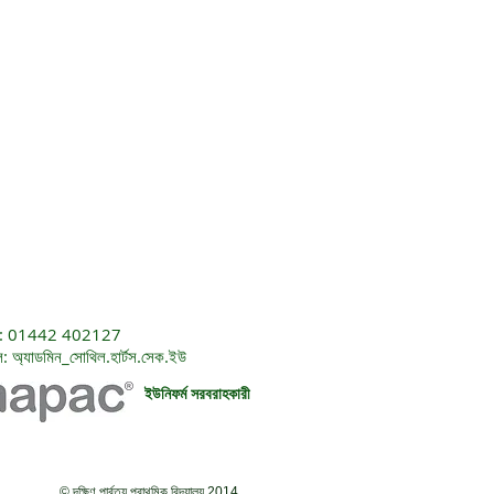
: 01442 402127
ল:
অ্যাডমিন_সোথিল.হার্টস.সেক.ইউ
ইউনিফর্ম সরবরাহকারী
© দক্ষিণ পার্বত্য প্রাথমিক বিদ্যালয় 2014