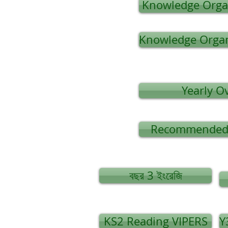
Knowledge Organ
Knowledge Organ
Yearly O
Recommended 
বছর 3 ইংরেজি
KS2 Reading VIPERS
Y