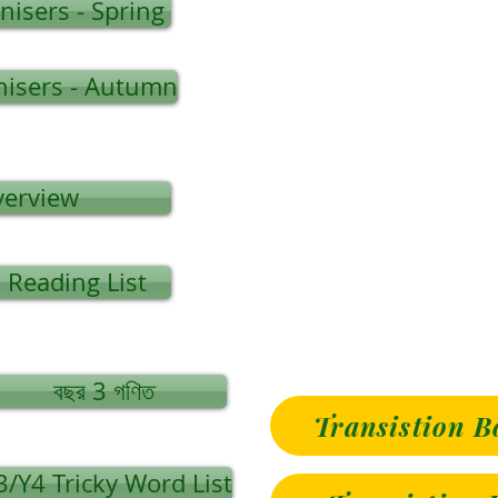
isers - Spring
isers - Autumn
verview
Reading List
বছর 3 গণিত
Transistion B
3/Y4 Tricky Word List