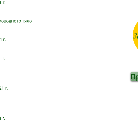
 г.
ководното тяло
 г.
 г.
Пр
1 г.
 г.