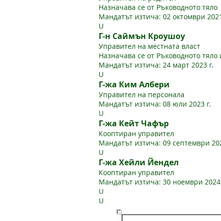
Назначава се от Ръководното тяло
Мандатът изтича: 02 октомври 2021
U
Г-н Саймън Кроушоу
Управител на местната власт
Назначава се от Ръководното тяло
Мандатът изтича: 24 март 2023 г.
U
Г-жа Ким Албери
Управител на персонала
Мандатът изтича: 08 юли 2023 г.
U
Г-жа Кейт Чафър
Кооптиран управител
Мандатът изтича: 09 септември 202
U
Г-жа Хейли Йендел
Кооптиран управител
Мандатът изтича: 30 ноември 2024 
U
U