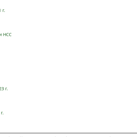
 г.
 и HCC
3 г.
г.