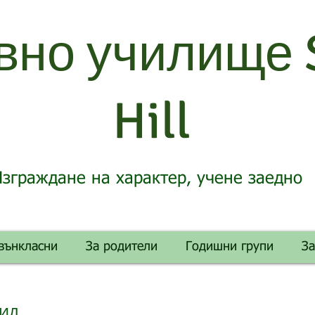
вно училище 
Hill
зграждане на характер, учене заедно
вънкласни
За родители
Годишни групи
З
Хил