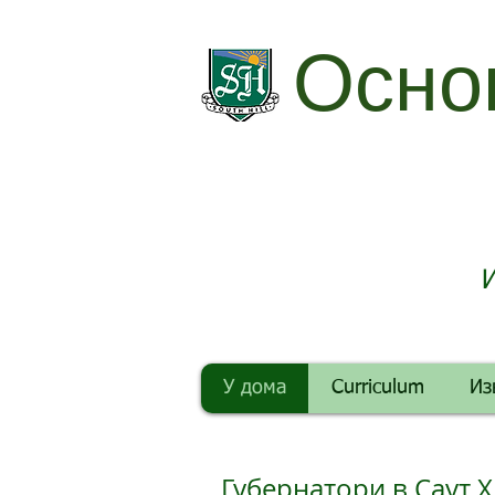
Осно
И
У дома
Curriculum
Из
Губернатори в Саут 