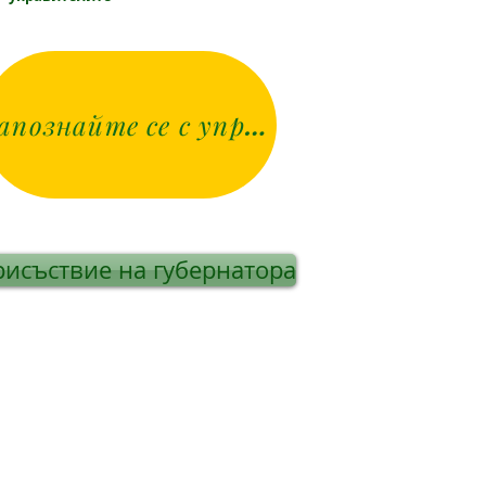
Запознайте се с управителите
исъствие на губернатора