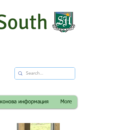
South
аконова информация
More