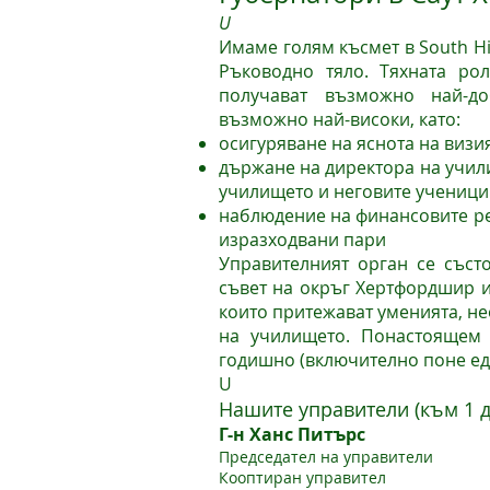
U
Имаме голям късмет в South Hi
Ръководно тяло. Тяхната ро
получават възможно най-д
възможно най-високи, като:
осигуряване на яснота на визия
държане на директора на учил
училището и неговите ученици
наблюдение на финансовите ре
изразходвани пари
Управителният орган се състо
съвет на окръг Хертфордшир и
които притежават уменията, н
на училището. Понастоящем 
годишно (включително поне ед
U
Нашите управители (към 1 д
Г-н Ханс Питърс
Председател на управители
Кооптиран управител