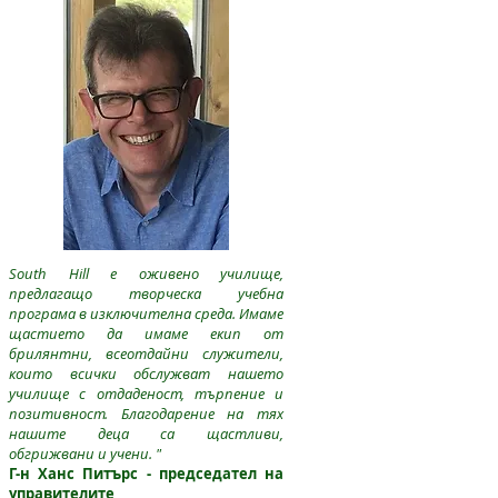
South Hill е оживено училище,
предлагащо творческа учебна
програма в изключителна среда. Имаме
щастието да имаме екип от
брилянтни, всеотдайни служители,
които всички обслужват нашето
училище с отдаденост, търпение и
позитивност. Благодарение на тях
нашите деца са щастливи,
обгрижвани и учени. "
Г-н Ханс Питърс - председател на
управителите