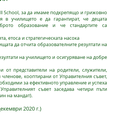
ll School, за да имаме подкрепящо и грижовно
ля в училището е да гарантират, че децата
оброто образование и че стандартите са
та, етоса и стратегическата насока
ищата да отчита образователните резултати на
зултати на училището и осигуряване на добре
и от представители на родители, служители,
 членове, кооптирани от Управителния съвет,
еобходими за ефективното управление и успеха
Управителният съвет заседава четири пъти
ин на мандат).
екември 2020 г.)