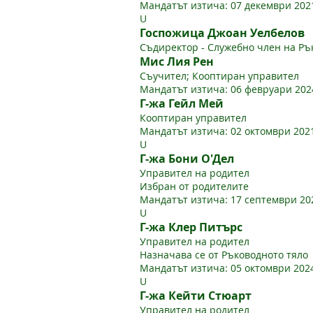
Мандатът изтича: 07 декември 2021
U
Госпожица Джоан Уелбелов
Съдиректор - Служебно член на Ръ
Мис Лия Рен
Съучител; Кооптиран управител
Мандатът изтича: 06 февруари 2024
Г-жа Гейл Мей
Кооптиран управител
Мандатът изтича: 02 октомври 2021
U
Г-жа Бони О'Дел
Управител на родител
Избран от родителите
Мандатът изтича: 17 септември 202
U
Г-жа Клер Питърс
Управител на родител
Назначава се от Ръководното тяло
Мандатът изтича: 05 октомври 2024
U
Г-жа Кейти Стюарт
Управител на родител