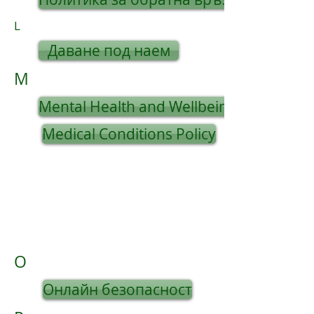
L
Даване под наем
M
Mental Health and Wellbeing Policy
Medical Conditions Policy
O
Онлайн безопасност