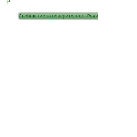
P
Съобщение за поверителност Родител / полагащ гр
Схема за публикуване
R
Relationships & Sex Education Policy
S
ИЗПРАЩАНЕ и включване
Серийни оплаквания
U
Преподаване и обучение