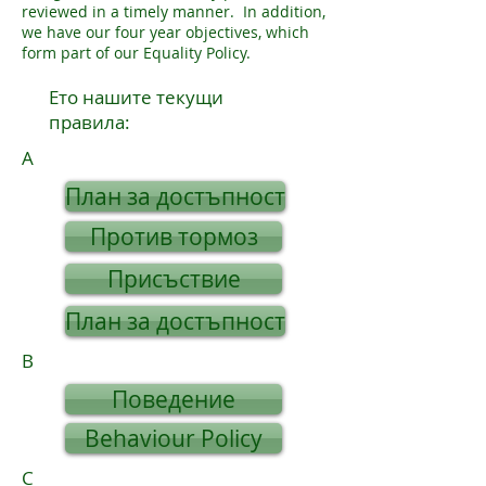
reviewed in a timely manner. In addition,
we have our four year objectives, which
form part of our Equality Policy.
Ето нашите текущи
правила:
A
План за достъпност
Против тормоз
Присъствие
План за достъпност
B
Поведение
Behaviour Policy
C