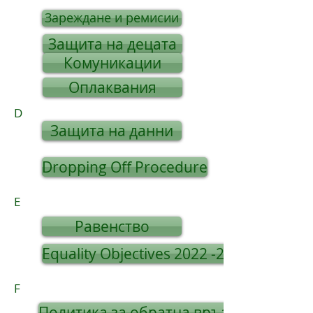
Зареждане и ремисии
Защита на децата
Комуникации
Оплаквания
D
Защита на данни
Dropping Off Procedure
E
Равенство
Equality Objectives 2022 -2026
F
Политика за обратна връзка