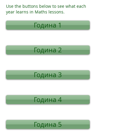
Use the buttons below to see what each
year learns in Maths lessons.
Година 1
Година 2
Година 3
Година 4
Година 5