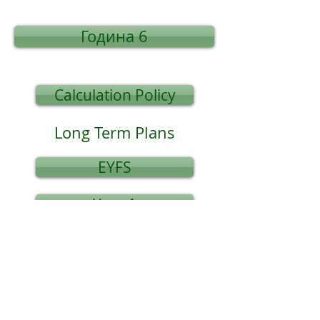
Година 6
Calculation Policy
Long Term Plans
EYFS
Year 1
Year 4
Year 2
Year 5