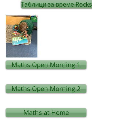
Таблици за време Rockstars
Maths Open Morning 1
Maths Open Morning 2
Maths at Home