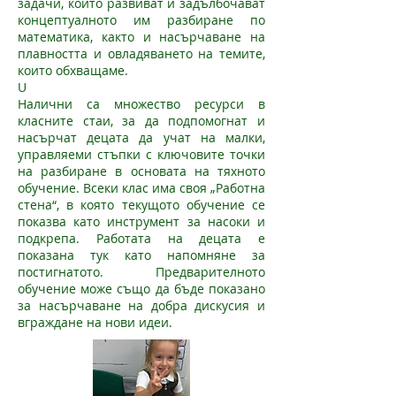
задачи, които развиват и задълбочават
концептуалното им разбиране по
математика, както и насърчаване на
плавността и овладяването на темите,
които обхващаме.
U
Налични са множество ресурси в
класните стаи, за да подпомогнат и
насърчат децата да учат на малки,
управляеми стъпки с ключовите точки
на разбиране в основата на тяхното
обучение. Всеки клас има своя „Работна
стена“, в която текущото обучение се
показва като инструмент за насоки и
подкрепа. Работата на децата е
показана тук като напомняне за
постигнатото. Предварителното
обучение може също да бъде показано
за насърчаване на добра дискусия и
вграждане на нови идеи.